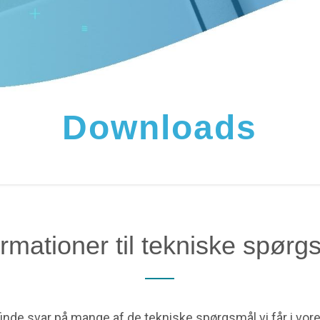
Downloads
ormationer til tekniske spørg
inde svar på mange af de tekniske spørgsmål vi får i vor