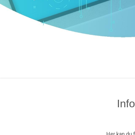
Inf
Her kan du f