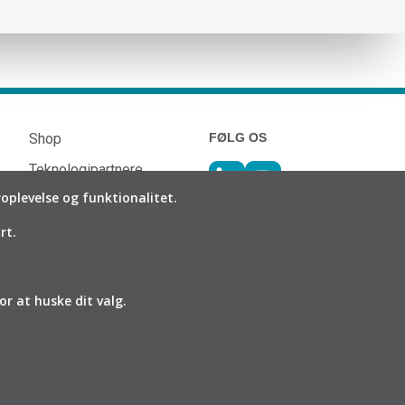
Shop
FØLG OS
Teknologipartnere
plevelse og funktionalitet.
Downloads
Salgs- og
rt.
leveringsbetingelser
Persondatapolitik
or at huske dit valg.
Cookies
E
team.dk