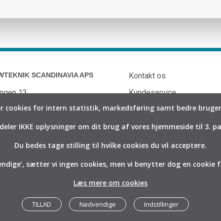
WTEKNIK SCANDINAVIA APS
Kontakt os
ngen 13
Kundeservice
cookies for intern statistik, markedsføring samt bedre brugero
rlslunde
Katalog
k
Blog
 deler IKKE oplysninger om dit brug af vores hjemmeside til 3. pa
46 9090
Vor historie
Du bedes tage stilling til hvilke cookies du vil acceptere.
3 84 12 30
Job hos PG Flowteknik
ndige’, sætter vi ingen cookies, men vi benytter dog en cookie f
flowteknik.dk
Læs mere om cookies
TILLAD
Nødvendige
Indstillinger