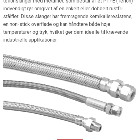
teflonslanger med metalflet, som består af et PTFE (Teflon)
indvendigt rør omgivet af en enkelt eller dobbelt rustfri
stålflet. Disse slanger har fremragende kemikalieresistens,
en non-stick overflade og kan håndtere både høje
temperaturer og tryk, hvilket gør dem ideelle til krævende
industrielle applikationer.